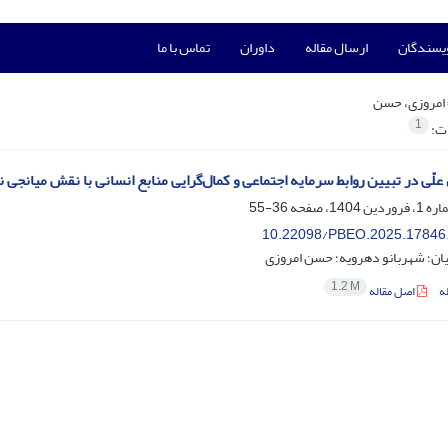
ویسندگان
ارسال مقاله
داوران
تماس با ما
امروزی، حسن
1
ات:
علّی در تبیین روابط سرمایه اجتماعی و کمال‌گرایی منابع انسانی با نقش میانجی 
36-55
10.22098/PBEO.2025.17846
ان؛ شهربانو دهرویه؛ حسن امروزی
1.2 M
ه
اصل مقاله