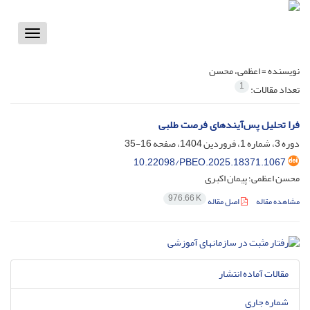
Toggle
vigation
نویسنده =
اعظمی، محسن
1
تعداد مقالات:
فرا تحلیل پس‌آیندهای فرصت طلبی
دوره 3، شماره 1، فروردین 1404، صفحه
16-35
10.22098/PBEO.2025.18371.1067
محسن اعظمی؛ پیمان اکبری
976.66 K
مشاهده مقاله
اصل مقاله
مقالات آماده انتشار
شماره جاری