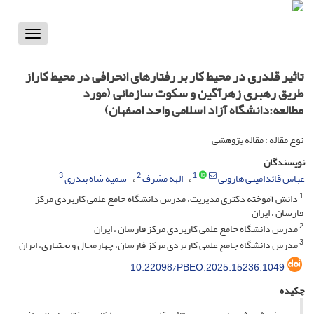
Toggle
vigation
تاثیر قلدری در محیط کار بر رفتارهای انحرافی در محیط کاراز
طریق رهبری زهرآگین و سکوت سازمانی (مورد
مطالعه:دانشگاه آزاد اسلامی واحد اصفهان)
نوع مقاله : مقاله پژوهشی
نویسندگان
3
2
1
عباس قائدامینی هارونی
الهه مشرف
سمیه شاه بندری
1
دانش آموخته دکتری مدیریت، مدرس دانشگاه جامع علمی کاربردی مرکز
فارسان ، ایران
2
مدرس دانشگاه جامع علمی کاربردی مرکز فارسان ، ایران
3
مدرس دانشگاه جامع علمی کاربردی مرکز فارسان، چهارمحال و بختیاری، ایران
10.22098/PBEO.2025.15236.1049
چکیده