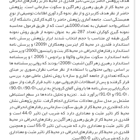
هدف پژوهش حاضر بررسی تاثیر قلدری در محیط کار بر رفتارهای انحرافی
در محیط کار از طریق رهبری زهرآگین و سکوت سازمانی است. پژوهش
حاضر از نظر هدف کاربردی و از نظر نحوه گردآوری اطلاعات توصیفی از نوع
همبستگی است. جامعه آماری پژوهش حاضر را کلیه کارکنان دانشگاه آزاد
اسلامی واحد اصفهان به تعداد1000نفر است که از طریق فرمول محاسبه
نمونه گیری کوکران تعداد 287 نفر به عنوان نمونه از طریق روش نمونه
گیری طبقه ای متناسب با حجم انتخاب شدند ابزار پژوهش پرسش نامه
استاندارد قلدری در محیط کار اینرسن وهمکاران (2009) و پرسش نامه
استاندارد رفتارهای انحرافی در محیط کار بنت و رابینسون(2000) و پرسش
نامه استاندارد سکوت سازمانی واکولا و برادوس ( 2005 ) و پرسشنامه
استاندارد رهبری زهرآگین اشمیت (2008) بودند که روایی پرسشنامه ها
بر اساس روایی محتوایی با استفاده از نظر صاحب نظران،صوری بر مبنای
دیدگاه تعدادی از جامعه آماری و سازه با روش تحلیل عاملی مورد بررسی
قرار گرفتند و پس از اصطلاحات لازم روایی مورد تائید قرار گرفت و از سوی
دیگرپایایی پرسش نامه ها با روش آلفای کرونباخ به ترتیب (90/0) ،(90/0)
، (91/0) و (91/0) برآورد شد . تجزیه و تحلیل داده ها در سطح استنباطی
مشتمل بر مدل سازی معادلات ساختاری انجام گرفت. نتایج پژوهش نشان
داد که قلدری در محیط کار از طریق سکوت سازمانی بر رفتارهای انحرافی در
محیط کار تاثیر مثبت و معناداری دارد که ضریب این تاثیر 44/0 است و
قلدری در محیط کار از طریق رهبری زهرآگین بر رفتارهای انحرافی در محیط
کار تاثیر مثبت و معناداری دارد که ضریب این تاثیر 55/0 است و همچنین
قلدری در محیط کار بر رفتارهای انحرافی در محیط کار تاثیر مثبت و معناداری
دارد که ضریب این تاثیر 80/0 است.