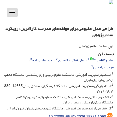
Toggle
vigation
طراحی مدل مفهومی برای مولفه‌های مدرسه کارآفرین: رویکرد
سنتزپژوهی
نوع مقاله : مقاله پژوهشی
نویسندگان
3
2
1
سلیم کاظمی
علی آقائی خانه برق
دریا عاقل زاده
4
مهدی ابراهیمی
1
اﺳﺘﺎدیار مدیریت آموزشی، داﻧشکده ﻋﻠﻮم ﺗﺮﺑﯿتی و روانﺷﻨﺎسی، داﻧشگاه ﻣﺤﻘﻖ
اردﺑﯿلی، اردﺑﯿﻞ، اﯾﺮان.
2
استادیار گروه مدیریت آموزشی، دانشگاه فرهنگیان، صندق پستی14665-889
تهران، ایران
3
دانشجوی دکتری مدیریت آموزشی، داﻧشکده ﻋﻠﻮم ﺗﺮﺑﯿتی و روانﺷﻨﺎسی،
داﻧشگاه ﻣﺤﻘﻖ اردﺑﯿلی، اردﺑﯿﻞ، اﯾﺮان.
4
کارشناسی ارشد مدیریت آموزشی، دانشگاه شهید بهشتی تهران، تهران، ایران.
10.22098/PBEO.2026.19791.1090