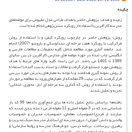
چکیده
زمینه و هدف: پژوهش حاضر با هدف طراحی مدل مفهومی برای مولفه‌های
مدرسه کارآفرین با استفاده از رویکرد سنتزپژوهی انجام شده است.
روش: پژوهش حاضر در چارچوب رویکرد کیفی و با استفاده از روش
فراترکیب با رویکرد هفت مرحله ای سندلوسکی و باروسو (2007) انجام
شد. جامعه آماری مورد مطالعه شامل کلیه تحقیقات و مطالعات فارسی و
انگلیسی چاپ شده در حوزه مولفه های مدارس کارآفرین در بین سالهای
1389 تا 1401 می باشد. در این راستا، کلید وازه های مرتبط با هدف
پژوهش مورد جستجو قرار گرفت و مقالات و اسناد بدست آمده با استفاده
از روش نمونه گیری هدفمند و با توجه به معیارهای پذیرش مورد بررسی
قرار گرفتند که در نهایت 29 مقاله که از معیارهای ورود به مطالعه برخوردار
بودند با استفاده از روش کد گذاری سه مرحله ای (باز، محوری، انتخابی)
تجزیه و تحلیل شدند.
یافته‌ها: براساس نتایج تحلیل داده ها برای جمع‌آوری داده‌ها 98 کد باز
شناسایی شد که در 3 مقوله اصلی و 11 مقوله فرعی دسته بندی شدند که
عبارتند از فردی(خصوصیات معلمان، خصوصیات مدیران و خصوصیات
والدین و دانش آموزان)، ‌درون مدرسه ای (ساختار مدرسه،سبک مدیریت و
رهبری، زیرساخت، برنامه درسی، جو فرهنگ مدرسه و روابط سازمانی) و
برون مدرسه ای (عوامل اجتماعی، اقتصادی، سیاسی).