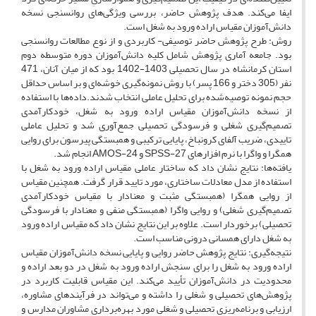
ایفا می‌کند. هدف پژوهش حاضر، بررسی ویژگی‌های روانسنجی نسخه
دانش‌آموزان مقیاس اراده ورود به شغل است.
روش: طرح پژوهش حاضر توصیفی- کاربردی و از نوع مطالعات روانسنجی
بود. جامعه آماری پژوهش شامل کلیه دانش‌آموزان دوره متوسطه دوم
استان کرمانشاه در سال تحصیلی 1403-1402 بود که از میان آنان، 471
نفر (305 دختر و 166 پسر) با روش نمونه‌گیری خوشه‌ای و بر اساس حداقل
حجم نمونه توصیه‌شده برای تحلیل عاملی انتخاب شدند.داده‌ها با استفاده
از نسخه دانش‌آموزان مقیاس اراده ورود به شغل، خودکارآمدی
تصمیم‌گیری شغلی و فرسودگی تحصیلی جمع‌آوری شد و تحلیل عاملی
تاییدی، ضریب آلفای کرونباخ، پایایی ترکیبی و همبستگی پیرسون برای روایی
همگرا و واگرا با نرم افزارهای SPSS-27 و AMOS-24 انجام شد.
یافته‌ها: نتایج نشان داد که ساختار عاملی مقیاس اراده ورود به شغل با
استفاده از مدل معادلات ساختاری، مورد تایید قرار گرفت. همچنین مقیاس
از روایی همگرا (همبستگی مثبت و معنادار با مقیاس خودکارآمدی
تصمیم‌گیری شغلی) و روایی واگرا (همبستگی منفی و معنادار با فرسودگی
تحصیلی) برخوردار است. علاوه بر این نتایج نشان داد که مقیاس اراده ورود
به شغل دارای همسانی درونی مناسب است.
نتیجه‌گیری: نتایج پژوهش حاضر روایی و پایایی نسخه دانش‌آموزان مقیاس
اراده ورود به شغل را برای سنجش اراده ورود به شغل در دو بعد اراده و
محدودیت در دانش‌آموزان تأیید می‌کند. این مقیاس قابلیت کاربرد در
پژوهش‌های تحصیلی و شغلی را داشته و می‌تواند در فرآیندهای مشاوره،
ارزیابی و برنامه‌ریزی تحصیلی و شغلی مورد بهره‌برداری مشاوران مدارس و