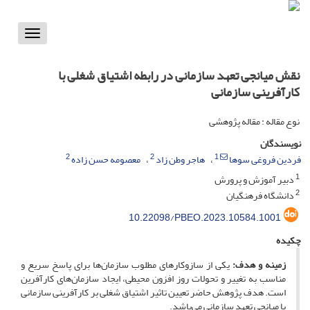
Toggle
vigation
نقش میانجی تعهد سازمانی در رابطه اشتیاق شغلی با
کارآفرینی سازمانی
نوع مقاله : مقاله پژوهشی
نویسندگان
2
2
1
فردین فروغی سوها
هاجر وطن زاد
معصومه حسن زاده
1
دبیر آموزش و پرورش
2
دانشگاه فرهنگیان
10.22098/PBEO.2023.10584.1001
چکیده
زمینه و هدف
:
یکی از سازوکارهای مطلوب سازمان‌ها برای پاسخ سریع و
مناسب به تغییر و تحولات روز افزون محیطی، ایجاد سازمان‌های کارآفرین
است. هدف پژوهش حاضر تعیین تاثیر اشتیاق شغلی بر کارآفرینی سازمانی
با میانجی تعهد سازمانی می‌باشد.