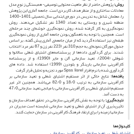
روش:
پژوهش حاضر از نظر ماهیت محتوایی توصیفی- همبستگی ز نوع مدل
معادلات ساختاری و از منظر هدف کاربردی است. جامعه آماری این پژوهش
را، معلمان شاغل به تدریس در دوره‌ی ابتدایی سال تحصیلی 1401-1400
منطقه شهری و روستایی به تعداد 1340 نفر تشکیل می‌دهند. روش
نمونه‌گیری به کار گرفته شده، روش نمونه‌گیری خوشه‌ای چند مرحله‌ای
است. همچنین با توجه به ناهمگون بودن جامعه آماری از روش نمونه‌گیری
طبقه‌ای نیز استفاده گردید که از میان جامعه‌ی آماری پیش گفته، بر اساس
جدول مورگان نمونه‌ای به حجم 310 نفر (223 نفر زن و 87 نفر مرد) انتخاب
شدند. برای گردآوری داده‌ها از پرسشنامه‌های اشتیاق شغلی سالانوا و
شوفلی (2004)، تعهد سازمانی آلن و مایر
(
1990
)
، و از پرسشنامه
کارآفرینی سازمانی بارینگر و بلودرن (1999) استفاده شد. داده های
گردآوری شده با نرم افزار Spss , lisrel مورد تجزیه و تحلیل قرار گرفت
یافته‌ها:
نتایج حاکی از اثر مستقیم اشتیاق شغلی و تعهد سازمانی بر
کارآفرینی سازمانی به ترتیب 18/0 و 82/0 می‌باشد. همچنین اثر غیر
مستقیم اشتیاق شغلی بر کارآفرینی سازمانی با میانجی تعهد سازمانی 47/0
به دست آمد.
نتیجه‌گیری:
با توجه به نقش کارآفرینی سازمانی در تحقق اهداف سازمان و
تاثیرپذیری آن از اشتیاق شغلی و تعهد سازمانی شایسته است مدیران در
سازمان­ها زمینه را برای ارتقاء فرهنگ کارآفرینی در سازمان حمایت کنند.
کلیدواژه‌ها
اشتیاق شغلی
تعهد سازمانی
کارآفرینی سازمانی