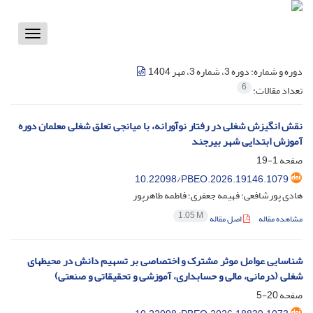
Toggle
vigation
دوره و شماره:
دوره 3، شماره 3، مهر 1404
6
تعداد مقالات:
نقش انگیزش شغلی در رفتار نوآورانه، با میانجی تعلق شغلی معلمان دوره
آموزش ابتدایی شهر بیرجند
صفحه
1-19
10.22098/PBEO.2026.19146.1079
هادی پورشافعی؛ فهیمه جعفری؛ فاطمه طاهرپور
1.05 M
مشاهده مقاله
اصل مقاله
شناسایی عوامل موثر مشترک و اختصاصی بر تسهیم دانش در محیطهای
شغلی (درمانی، مالی و حسابداری، آموزشی و تحقیقاتی و صنعتی)
صفحه
20-5