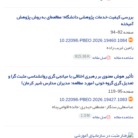
بررسی کیفیت خدمات پژوهشی دانشگاه؛ مطالعه‌ای به روش پژوهش
آمیخته
صفحه
82-94
10.22098/PBEO.2026.19460.1084
رامین غریب زاده
915.36 K
مشاهده مقاله
اصل مقاله
تأثیر هوش معنوی بر رهبری اخلاقی با میانجی گری روانشناسی مثبت گرا و
تعدیل گری گروه خونی (مورد مطالعه: مدیران مدارس شهر کرمان)
صفحه
95-119
10.22098/PBEO.2026.19427.1083
عباسعلی رستگار؛ مصطفی حیدری؛ مائده اقوامی پناه
1.3 M
مشاهده مقاله
اصل مقاله